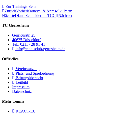
Zur Trainings-Seite
Zurück
Vorher
Karneval & Apres-Ski Party
Nächste
Diana Schneider im TCG
Nächster
TC Gerresheim
Gerricusstr. 25
40625 Düsseldorf
Tel.: 0211 / 28 91 41
info@tennisclub-gerresheim.de
Offizielles
Vereinssatzung
Platz- und Spielordnung
Beitragsübersicht
Leitbild
Impressum
Datenschutz
Mehr Tennis
REACT-EU