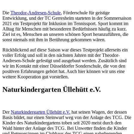
Die
Theodor-Andresen-Schule
, Förderschule für geistige
Entwicklung, und der TC Gerresheim starteten in der Sommersaison
2021 ein Testprojekt für Inklusion im Tennissport. Sport kommt im
Alltag für Menschen mit besonderen Bedürfnissen häufig zu kurz.
Ziel ist es, Menschen an unseren schönen Sport heranzuführen, die
sonst niemals mit ihm in Berührung gekommen wären.
Rückblickend auf diese Saison war dieses Testprojekt allerseits ein
voller Erfolg und soll in den nächsten Jahren mit der Theodor-
Andresen-Schule gefestigt und ausgebaut werden. Zusätzlich sind
wir im Kontakt mit einer Düsseldorfer Sonderschule, die von den
positiven Erfahrungen gehört hat. Auch hier können wir uns eine
weitere Kooperation gut vorstellen.
Naturkindergarten Üllehütt e.V.
Der
Naturkindergarten Üllehütt e.V.
hat seinen Wagen, der dessen
Basis bildet, nur einen Steinwurf weg von der Anlage des TCG. Die
Kinder des Naturkindergartens toben seit 2020 meist durch den
Wald hinter der Anlage des TCG. Bei Unwetter finden die Kinder
und Betreuer:innen im Clubhaus des TCG einen naheliegenden