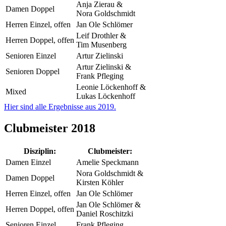
Anja Zierau &
Damen Doppel
Nora Goldschmidt
Herren Einzel, offen
Jan Ole Schlömer
Leif Drothler &
Herren Doppel, offen
Tim Musenberg
Senioren Einzel
Artur Zielinski
Artur Zielinski &
Senioren Doppel
Frank Pfleging
Leonie Löckenhoff &
Mixed
Lukas Löckenhoff
Hier sind alle Ergebnisse aus 2019.
Clubmeister 2018
Disziplin:
Clubmeister:
Damen Einzel
Amelie Speckmann
Nora Goldschmidt &
Damen Doppel
Kirsten Köhler
Herren Einzel, offen
Jan Ole Schlömer
Jan Ole Schlömer &
Herren Doppel, offen
Daniel Roschitzki
Senioren Einzel
Frank Pfleging