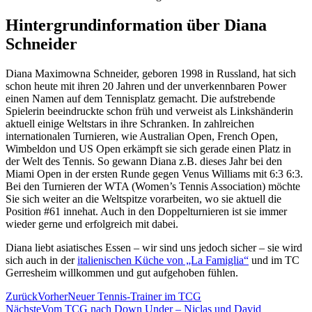
Hintergrundinformation über Diana
Schneider
Diana Maximowna Schneider, geboren 1998 in Russland, hat sich
schon heute mit ihren 20 Jahren und der unverkennbaren Power
einen Namen auf dem Tennisplatz gemacht. Die aufstrebende
Spielerin beeindruckte schon früh und verweist als Linkshänderin
aktuell einige Weltstars in ihre Schranken. In zahlreichen
internationalen Turnieren, wie Australian Open, French Open,
Wimbeldon und US Open erkämpft sie sich gerade einen Platz in
der Welt des Tennis. So gewann Diana z.B. dieses Jahr bei den
Miami Open in der ersten Runde gegen Venus Williams mit 6:3 6:3.
Bei den Turnieren der WTA (Women’s Tennis Association) möchte
Sie sich weiter an die Weltspitze vorarbeiten, wo sie aktuell die
Position #61 innehat. Auch in den Doppelturnieren ist sie immer
wieder gerne und erfolgreich mit dabei.
Diana liebt asiatisches Essen – wir sind uns jedoch sicher – sie wird
sich auch in der
italienischen Küche von „La Famiglia“
und im TC
Gerresheim willkommen und gut aufgehoben fühlen.
Zurück
Vorher
Neuer Tennis-Trainer im TCG
Nächste
Vom TCG nach Down Under – Niclas und David