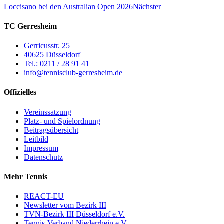
Loccisano bei den Australian Open 2026
Nächster
TC Gerresheim
Gerricusstr. 25
40625 Düsseldorf
Tel.: 0211 / 28 91 41
info@tennisclub-gerresheim.de
Offizielles
Vereinssatzung
Platz- und Spielordnung
Beitragsübersicht
Leitbild
Impressum
Datenschutz
Mehr Tennis
REACT-EU
Newsletter vom Bezirk III
TVN-Bezirk III Düsseldorf e.V.
Tennis-Verband Niederrhein e.V.