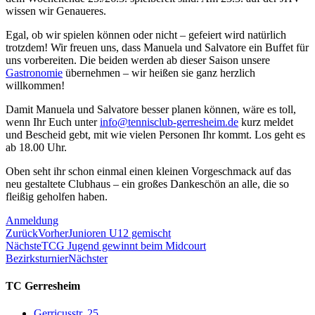
wissen wir Genaueres.
Egal, ob wir spielen können oder nicht – gefeiert wird natürlich
trotzdem! Wir freuen uns, dass Manuela und Salvatore ein Buffet für
uns vorbereiten. Die beiden werden ab dieser Saison unsere
Gastronomie
übernehmen – wir heißen sie ganz herzlich
willkommen!
Damit Manuela und Salvatore besser planen können, wäre es toll,
wenn Ihr Euch unter
info@tennisclub-gerresheim.de
kurz meldet
und Bescheid gebt, mit wie vielen Personen Ihr kommt. Los geht es
ab 18.00 Uhr.
Oben seht ihr schon einmal einen kleinen Vorgeschmack auf das
neu gestaltete Clubhaus – ein großes Dankeschön an alle, die so
fleißig geholfen haben.
Anmeldung
Zurück
Vorher
Junioren U12 gemischt
Nächste
TCG Jugend gewinnt beim Midcourt
Bezirksturnier
Nächster
TC Gerresheim
Gerricusstr. 25